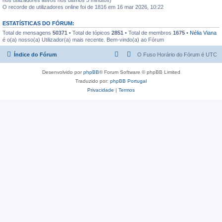
O recorde de utilizadores online foi de 1816 em 16 mar 2026, 10:22
ESTATÍSTICAS DO FÓRUM:
Total de mensagens
50371
• Total de tópicos
2851
• Total de membros
1675
•
Nélia Viana
é o(a) nosso(a) Utilizador(a) mais recente. Bem-vindo(a) ao Fórum
Índice do Fórum
O Fuso Horário do Fórum é
UTC
Desenvolvido por
phpBB
® Forum Software © phpBB Limited
Traduzido por:
phpBB Portugal
Privacidade
|
Termos