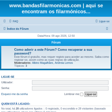
www.bandasfilarmonicas.com | aqui se
encontram os filarmónicos...
FAQ
Ligue-se
P
Índice do Fórum
e
Data/Hora: 09 ago 2026, 12:50
s
Fórum
q
Como aderir a este Fórum? Como recuperar a sua
u
password?
Este fórum é gratuíto, mas requer registo para aceder ao mesmo. Saiba como
i
registar-se, assim como as suas regras de utilização.
Moderadores:
Albino Magalhães
,
Andreia Lemos
s
Tópicos:
3
a
r
LIGUE-SE
Utilizador:
Senha:
Esqueci-me da senha
Lembrar-me
QUEM ESTÁ LIGADO:
No total, há
28
utilizadores ligados :: 0 registado, 0 escondido e 28 visitantes (baseado
nos utilizadores ativos nos últimos 5 minutos)