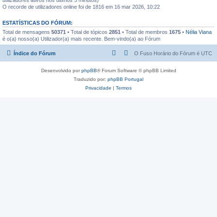
O recorde de utilizadores online foi de 1816 em 16 mar 2026, 10:22
ESTATÍSTICAS DO FÓRUM:
Total de mensagens
50371
• Total de tópicos
2851
• Total de membros
1675
•
Nélia Viana
é o(a) nosso(a) Utilizador(a) mais recente. Bem-vindo(a) ao Fórum
Índice do Fórum
O Fuso Horário do Fórum é
UTC
Desenvolvido por
phpBB
® Forum Software © phpBB Limited
Traduzido por:
phpBB Portugal
Privacidade
|
Termos