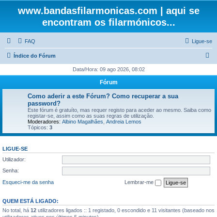
www.bandasfilarmonicas.com | aqui se
encontram os filarmónicos...
FAQ
Ligue-se
P
Índice do Fórum
e
Data/Hora: 09 ago 2026, 08:02
s
Fórum
q
Como aderir a este Fórum? Como recuperar a sua
u
password?
Este fórum é gratuíto, mas requer registo para aceder ao mesmo. Saiba como
i
registar-se, assim como as suas regras de utilização.
Moderadores:
Albino Magalhães
,
Andreia Lemos
s
Tópicos:
3
a
r
LIGUE-SE
Utilizador:
Senha:
Esqueci-me da senha
Lembrar-me
QUEM ESTÁ LIGADO:
No total, há
12
utilizadores ligados :: 1 registado, 0 escondido e 11 visitantes (baseado nos
utilizadores ativos nos últimos 5 minutos)