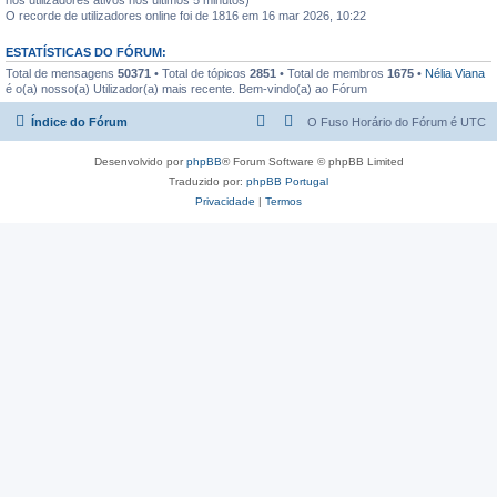
O recorde de utilizadores online foi de 1816 em 16 mar 2026, 10:22
ESTATÍSTICAS DO FÓRUM:
Total de mensagens
50371
• Total de tópicos
2851
• Total de membros
1675
•
Nélia Viana
é o(a) nosso(a) Utilizador(a) mais recente. Bem-vindo(a) ao Fórum
Índice do Fórum
O Fuso Horário do Fórum é
UTC
Desenvolvido por
phpBB
® Forum Software © phpBB Limited
Traduzido por:
phpBB Portugal
Privacidade
|
Termos