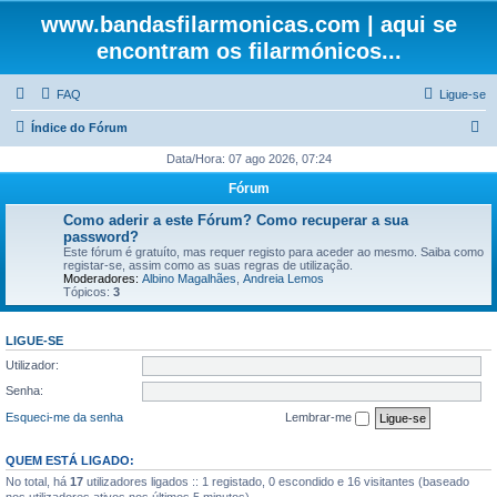
www.bandasfilarmonicas.com | aqui se
encontram os filarmónicos...
FAQ
Ligue-se
P
Índice do Fórum
e
Data/Hora: 07 ago 2026, 07:24
s
Fórum
q
Como aderir a este Fórum? Como recuperar a sua
u
password?
Este fórum é gratuíto, mas requer registo para aceder ao mesmo. Saiba como
i
registar-se, assim como as suas regras de utilização.
Moderadores:
Albino Magalhães
,
Andreia Lemos
s
Tópicos:
3
a
r
LIGUE-SE
Utilizador:
Senha:
Esqueci-me da senha
Lembrar-me
QUEM ESTÁ LIGADO:
No total, há
17
utilizadores ligados :: 1 registado, 0 escondido e 16 visitantes (baseado
nos utilizadores ativos nos últimos 5 minutos)