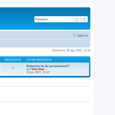
Pesquisar
Pesquisa avançad
Ligue-se
Data/Hora: 08 ago 2026, 10:30
MENSAGENS
ÚLTIMA MENSAGEM
Esqueceu-se da sua password?
3
V
por
Vitor Dias
e
24 jun 2007, 21:10
j
a
a
ú
l
t
i
m
a
M
e
n
s