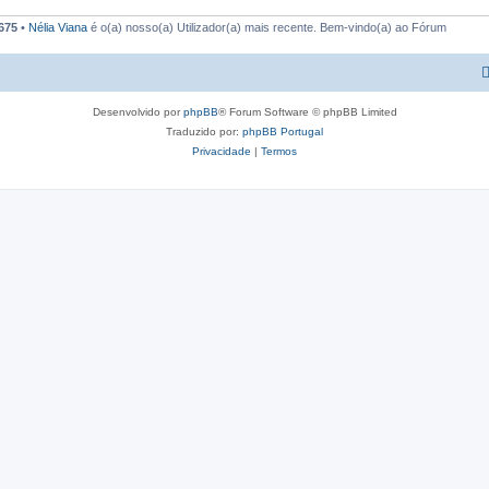
675
•
Nélia Viana
é o(a) nosso(a) Utilizador(a) mais recente. Bem-vindo(a) ao Fórum
Desenvolvido por
phpBB
® Forum Software © phpBB Limited
Traduzido por:
phpBB Portugal
Privacidade
|
Termos