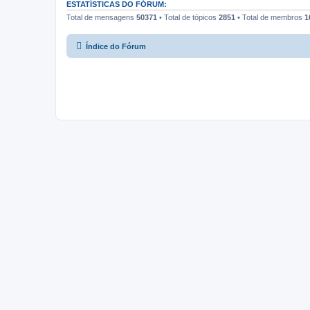
ESTATÍSTICAS DO FÓRUM:
Total de mensagens
50371
• Total de tópicos
2851
• Total de membros
1
Índice do Fórum