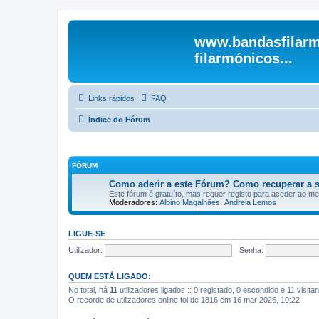
www.bandasfilarm
filarmónicos...
Links rápidos
FAQ
Índice do Fórum
FÓRUM
Como aderir a este Fórum? Como recuperar a 
Este fórum é gratuíto, mas requer registo para aceder ao m
Moderadores:
Albino Magalhães
,
Andreia Lemos
LIGUE-SE
Utilizador:
Senha:
QUEM ESTÁ LIGADO:
No total, há
11
utilizadores ligados :: 0 registado, 0 escondido e 11 visit
O recorde de utilizadores online foi de 1816 em 16 mar 2026, 10:22