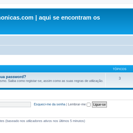
onicas.com | aqui se encontram os
TÓPICOS
sua password?
3
esmo. Saiba como registar-se, assim como as suas regras de utilização.
Esqueci-me da senha
|
Lembrar-me
antes (baseado nos utilizadores ativos nos últimos 5 minutos)