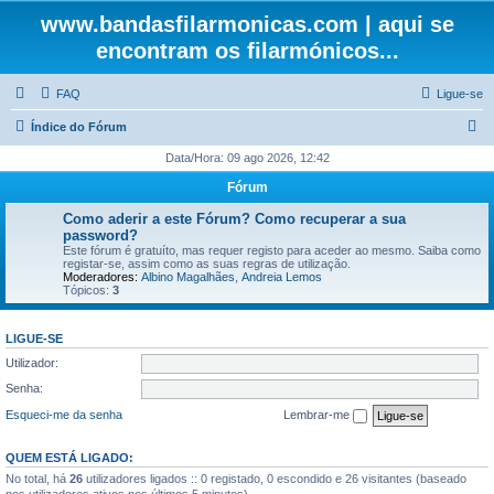
www.bandasfilarmonicas.com | aqui se
encontram os filarmónicos...
FAQ
Ligue-se
P
Índice do Fórum
e
Data/Hora: 09 ago 2026, 12:42
s
Fórum
q
Como aderir a este Fórum? Como recuperar a sua
u
password?
Este fórum é gratuíto, mas requer registo para aceder ao mesmo. Saiba como
i
registar-se, assim como as suas regras de utilização.
Moderadores:
Albino Magalhães
,
Andreia Lemos
s
Tópicos:
3
a
r
LIGUE-SE
Utilizador:
Senha:
Esqueci-me da senha
Lembrar-me
QUEM ESTÁ LIGADO:
No total, há
26
utilizadores ligados :: 0 registado, 0 escondido e 26 visitantes (baseado
nos utilizadores ativos nos últimos 5 minutos)