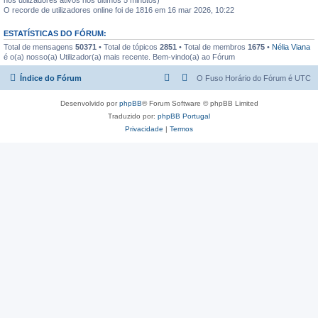
O recorde de utilizadores online foi de 1816 em 16 mar 2026, 10:22
ESTATÍSTICAS DO FÓRUM:
Total de mensagens
50371
• Total de tópicos
2851
• Total de membros
1675
•
Nélia Viana
é o(a) nosso(a) Utilizador(a) mais recente. Bem-vindo(a) ao Fórum
Índice do Fórum
O Fuso Horário do Fórum é
UTC
Desenvolvido por
phpBB
® Forum Software © phpBB Limited
Traduzido por:
phpBB Portugal
Privacidade
|
Termos