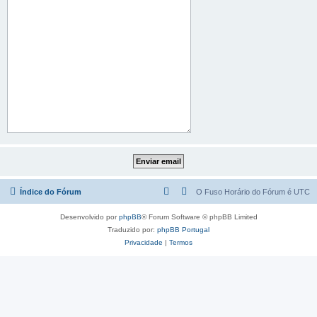
Índice do Fórum
O Fuso Horário do Fórum é
UTC
Desenvolvido por
phpBB
® Forum Software © phpBB Limited
Traduzido por:
phpBB Portugal
Privacidade
|
Termos