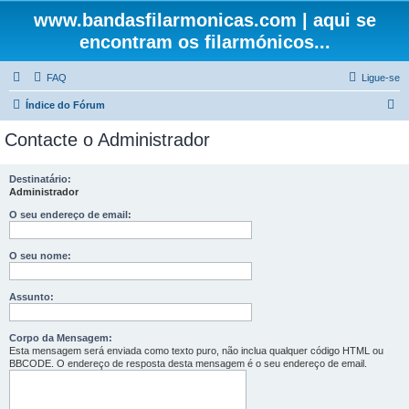
www.bandasfilarmonicas.com | aqui se
encontram os filarmónicos...
FAQ
Ligue-se
P
Índice do Fórum
e
Contacte o Administrador
s
q
Destinatário:
Administrador
u
i
O seu endereço de email:
s
O seu nome:
a
r
Assunto:
Corpo da Mensagem:
Esta mensagem será enviada como texto puro, não inclua qualquer código HTML ou
BBCODE. O endereço de resposta desta mensagem é o seu endereço de email.