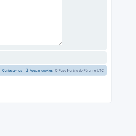
Contacte-nos
Apagar cookies
O Fuso Horário do Fórum é
UTC