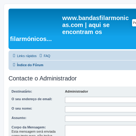
www.bandasfilarmonic
as.com | aqui se
encontram os
filarmónicos...
Links rápidos
FAQ
Índice do Fórum
Contacte o Administrador
Destinatário:
Administrador
O seu endereço de email:
O seu nome:
Assunto:
Corpo da Mensagem:
Esta mensagem será enviada
como texto puro, não inclua