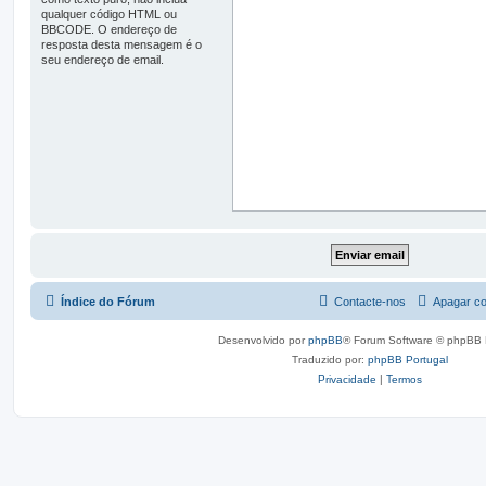
qualquer código HTML ou
BBCODE. O endereço de
resposta desta mensagem é o
seu endereço de email.
Índice do Fórum
Contacte-nos
Apagar co
Desenvolvido por
phpBB
® Forum Software © phpBB 
Traduzido por:
phpBB Portugal
Privacidade
|
Termos