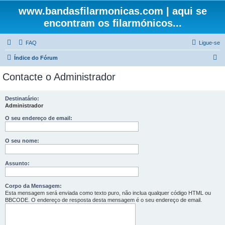
www.bandasfilarmonicas.com | aqui se
encontram os filarmónicos...
FAQ
Ligue-se
P
Índice do Fórum
e
Contacte o Administrador
s
q
Destinatário:
Administrador
u
i
O seu endereço de email:
s
O seu nome:
a
r
Assunto:
Corpo da Mensagem:
Esta mensagem será enviada como texto puro, não inclua qualquer código HTML ou
BBCODE. O endereço de resposta desta mensagem é o seu endereço de email.