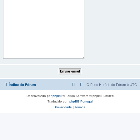
Índice do Fórum
O Fuso Horário do Fórum é
UTC
Desenvolvido por
phpBB
® Forum Software © phpBB Limited
Traduzido por:
phpBB Portugal
Privacidade
|
Termos