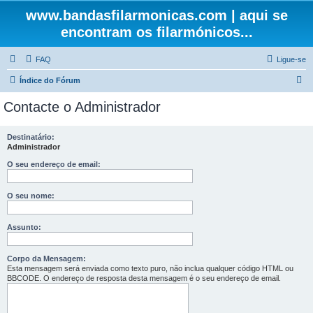
www.bandasfilarmonicas.com | aqui se
encontram os filarmónicos...
FAQ
Ligue-se
P
Índice do Fórum
e
Contacte o Administrador
s
q
Destinatário:
Administrador
u
i
O seu endereço de email:
s
O seu nome:
a
r
Assunto:
Corpo da Mensagem:
Esta mensagem será enviada como texto puro, não inclua qualquer código HTML ou
BBCODE. O endereço de resposta desta mensagem é o seu endereço de email.