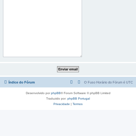
Índice do Fórum
O Fuso Horário do Fórum é
UTC
Desenvolvido por
phpBB
® Forum Software © phpBB Limited
Traduzido por:
phpBB Portugal
Privacidade
|
Termos