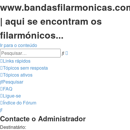
www.bandasfilarmonicas.co
| aqui se encontram os
filarmónicos...
Ir para o conteúdo
Pesquisa
Pesquisar
avançada
Links rápidos
Tópicos sem resposta
Tópicos ativos
Pesquisar
FAQ
Ligue-se
Índice do Fórum
Pesquisar
Contacte o Administrador
Destinatário: