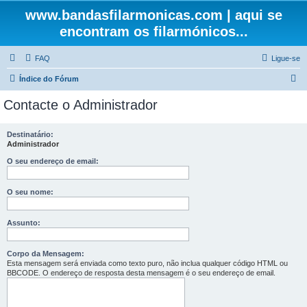
www.bandasfilarmonicas.com | aqui se
encontram os filarmónicos...
FAQ
Ligue-se
P
Índice do Fórum
e
Contacte o Administrador
s
q
Destinatário:
Administrador
u
i
O seu endereço de email:
s
O seu nome:
a
r
Assunto:
Corpo da Mensagem:
Esta mensagem será enviada como texto puro, não inclua qualquer código HTML ou
BBCODE. O endereço de resposta desta mensagem é o seu endereço de email.