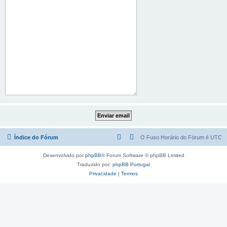
Índice do Fórum
O Fuso Horário do Fórum é
UTC
Desenvolvido por
phpBB
® Forum Software © phpBB Limited
Traduzido por:
phpBB Portugal
Privacidade
|
Termos