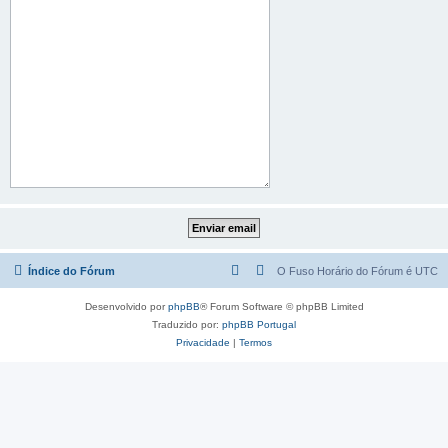
Índice do Fórum
O Fuso Horário do Fórum é
UTC
Desenvolvido por
phpBB
® Forum Software © phpBB Limited
Traduzido por:
phpBB Portugal
Privacidade
|
Termos