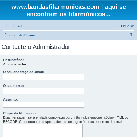
www.bandasfilarmonicas.com | aqui se
encontram os filarmónicos...
FAQ
Ligue-se
P
Índice do Fórum
e
Contacte o Administrador
s
q
Destinatário:
Administrador
u
i
O seu endereço de email:
s
O seu nome:
a
r
Assunto:
Corpo da Mensagem:
Esta mensagem será enviada como texto puro, não inclua qualquer código HTML ou
BBCODE. O endereço de resposta desta mensagem é o seu endereço de email.