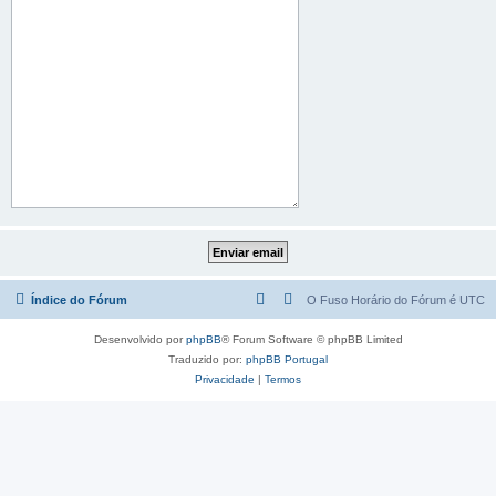
Índice do Fórum
O Fuso Horário do Fórum é
UTC
Desenvolvido por
phpBB
® Forum Software © phpBB Limited
Traduzido por:
phpBB Portugal
Privacidade
|
Termos