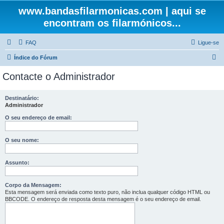
www.bandasfilarmonicas.com | aqui se
encontram os filarmónicos...
FAQ
Ligue-se
P
Índice do Fórum
e
Contacte o Administrador
s
q
Destinatário:
Administrador
u
i
O seu endereço de email:
s
O seu nome:
a
r
Assunto:
Corpo da Mensagem:
Esta mensagem será enviada como texto puro, não inclua qualquer código HTML ou
BBCODE. O endereço de resposta desta mensagem é o seu endereço de email.