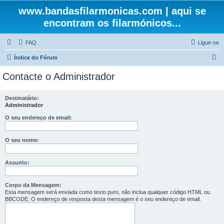
www.bandasfilarmonicas.com | aqui se
encontram os filarmónicos...
FAQ
Ligue-se
P
Índice do Fórum
e
Contacte o Administrador
s
q
Destinatário:
Administrador
u
i
O seu endereço de email:
s
O seu nome:
a
r
Assunto:
Corpo da Mensagem:
Esta mensagem será enviada como texto puro, não inclua qualquer código HTML ou
BBCODE. O endereço de resposta desta mensagem é o seu endereço de email.