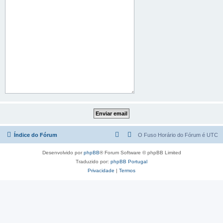
Índice do Fórum
O Fuso Horário do Fórum é
UTC
Desenvolvido por
phpBB
® Forum Software © phpBB Limited
Traduzido por:
phpBB Portugal
Privacidade
|
Termos