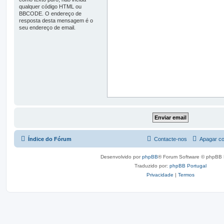
qualquer código HTML ou
BBCODE. O endereço de
resposta desta mensagem é o
seu endereço de email.
Índice do Fórum
Contacte-nos
Apagar co
Desenvolvido por
phpBB
® Forum Software © phpBB 
Traduzido por:
phpBB Portugal
Privacidade
|
Termos