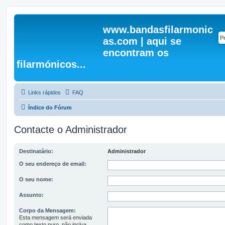
www.bandasfilarmonic
as.com | aqui se
encontram os
filarmónicos...
Links rápidos
FAQ
Índice do Fórum
Contacte o Administrador
Destinatário:
Administrador
O seu endereço de email:
O seu nome:
Assunto:
Corpo da Mensagem:
Esta mensagem será enviada
como texto puro, não inclua