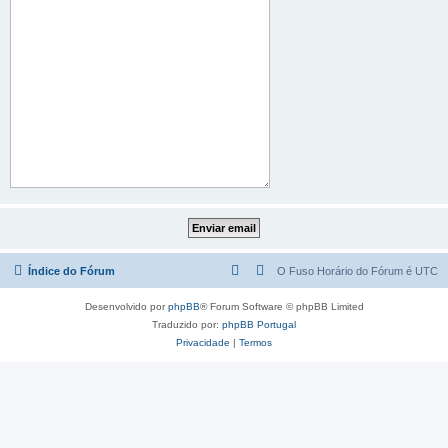
Índice do Fórum
O Fuso Horário do Fórum é
UTC
Desenvolvido por
phpBB
® Forum Software © phpBB Limited
Traduzido por:
phpBB Portugal
Privacidade
|
Termos