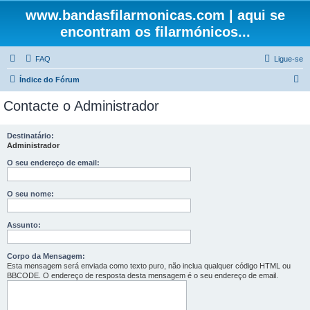
www.bandasfilarmonicas.com | aqui se
encontram os filarmónicos...
FAQ
Ligue-se
P
Índice do Fórum
e
Contacte o Administrador
s
q
Destinatário:
Administrador
u
i
O seu endereço de email:
s
O seu nome:
a
r
Assunto:
Corpo da Mensagem:
Esta mensagem será enviada como texto puro, não inclua qualquer código HTML ou
BBCODE. O endereço de resposta desta mensagem é o seu endereço de email.