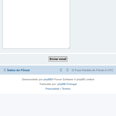
Índice do Fórum
O Fuso Horário do Fórum é
UTC
Desenvolvido por
phpBB
® Forum Software © phpBB Limited
Traduzido por:
phpBB Portugal
Privacidade
|
Termos