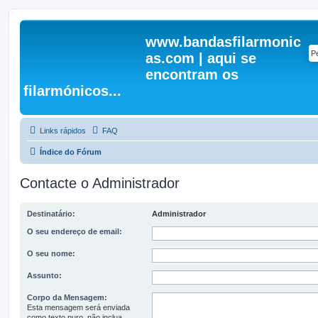
www.bandasfilarmonic
as.com | aqui se
encontram os
filarmónicos...
Links rápidos
FAQ
Índice do Fórum
Contacte o Administrador
Destinatário:
Administrador
O seu endereço de email:
O seu nome:
Assunto:
Corpo da Mensagem:
Esta mensagem será enviada
como texto puro, não inclua