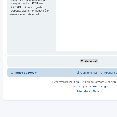
qualquer código HTML ou
BBCODE. O endereço de
resposta desta mensagem é o
seu endereço de email.
Índice do Fórum
Contacte-nos
Apagar co
Desenvolvido por
phpBB
® Forum Software © phpBB 
Traduzido por:
phpBB Portugal
Privacidade
|
Termos