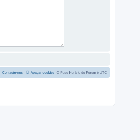
Contacte-nos
Apagar cookies
O Fuso Horário do Fórum é
UTC