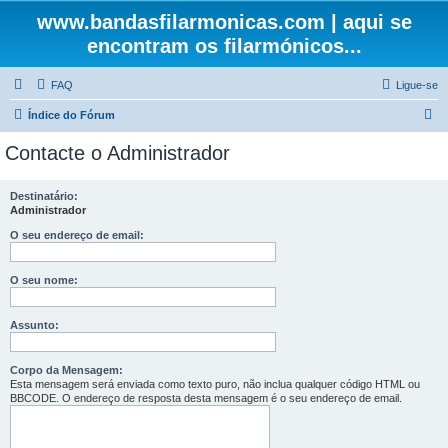
www.bandasfilarmonicas.com | aqui se
encontram os filarmónicos...
FAQ
Ligue-se
P
Índice do Fórum
e
Contacte o Administrador
s
q
Destinatário:
Administrador
u
i
O seu endereço de email:
s
O seu nome:
a
r
Assunto:
Corpo da Mensagem:
Esta mensagem será enviada como texto puro, não inclua qualquer código HTML ou
BBCODE. O endereço de resposta desta mensagem é o seu endereço de email.