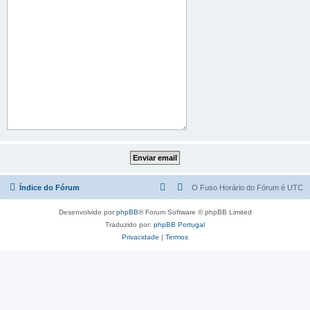
Índice do Fórum
O Fuso Horário do Fórum é
UTC
Desenvolvido por
phpBB
® Forum Software © phpBB Limited
Traduzido por:
phpBB Portugal
Privacidade
|
Termos