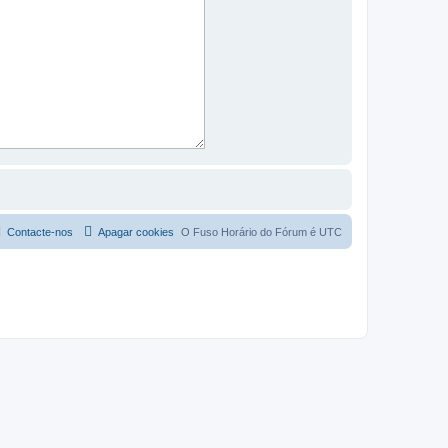
Contacte-nos
Apagar cookies
O Fuso Horário do Fórum é
UTC