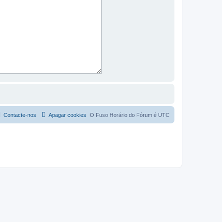
Contacte-nos
Apagar cookies
O Fuso Horário do Fórum é
UTC