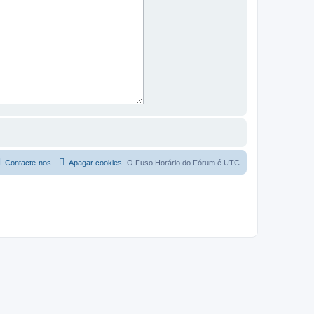
Contacte-nos
Apagar cookies
O Fuso Horário do Fórum é
UTC