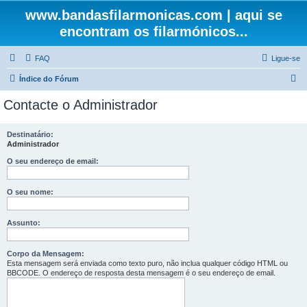
www.bandasfilarmonicas.com | aqui se
encontram os filarmónicos...
FAQ
Ligue-se
P
Índice do Fórum
e
Contacte o Administrador
s
q
Destinatário:
Administrador
u
i
O seu endereço de email:
s
O seu nome:
a
r
Assunto:
Corpo da Mensagem:
Esta mensagem será enviada como texto puro, não inclua qualquer código HTML ou
BBCODE. O endereço de resposta desta mensagem é o seu endereço de email.