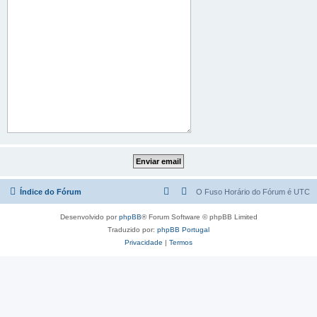
Índice do Fórum
O Fuso Horário do Fórum é
UTC
Desenvolvido por
phpBB
® Forum Software © phpBB Limited
Traduzido por:
phpBB Portugal
Privacidade
|
Termos