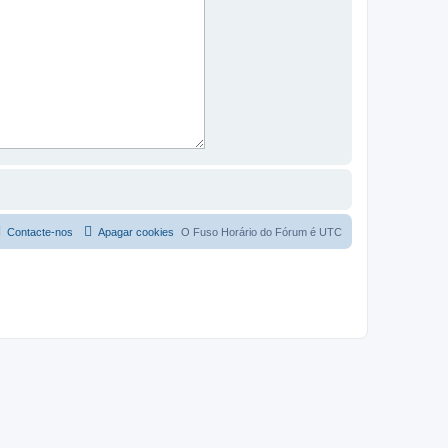
Contacte-nos
Apagar cookies
O Fuso Horário do Fórum é
UTC