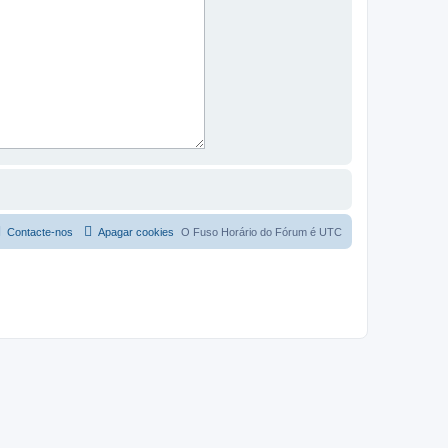
Contacte-nos
Apagar cookies
O Fuso Horário do Fórum é
UTC