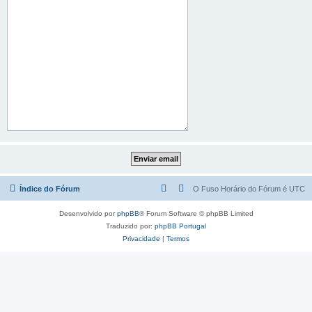
Índice do Fórum
O Fuso Horário do Fórum é
UTC
Desenvolvido por
phpBB
® Forum Software © phpBB Limited
Traduzido por:
phpBB Portugal
Privacidade
|
Termos