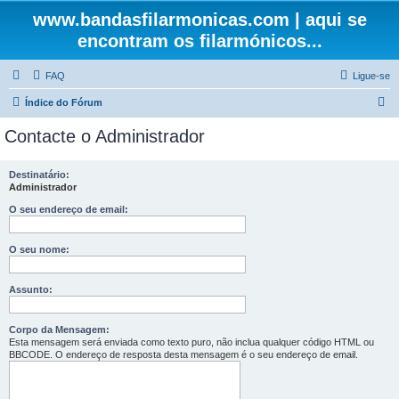
www.bandasfilarmonicas.com | aqui se
encontram os filarmónicos...
FAQ
Ligue-se
P
Índice do Fórum
e
Contacte o Administrador
s
q
Destinatário:
Administrador
u
i
O seu endereço de email:
s
O seu nome:
a
r
Assunto:
Corpo da Mensagem:
Esta mensagem será enviada como texto puro, não inclua qualquer código HTML ou
BBCODE. O endereço de resposta desta mensagem é o seu endereço de email.