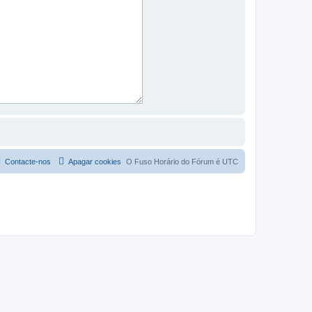
Contacte-nos
Apagar cookies
O Fuso Horário do Fórum é
UTC