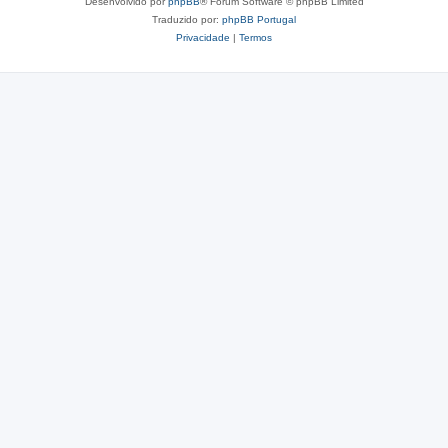
Desenvolvido por
phpBB
® Forum Software © phpBB Limited
Traduzido por:
phpBB Portugal
Privacidade
|
Termos