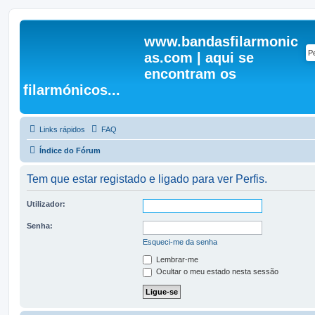
www.bandasfilarmonic
as.com | aqui se
encontram os
filarmónicos...
Links rápidos
FAQ
Índice do Fórum
Tem que estar registado e ligado para ver Perfis.
Utilizador:
Senha:
Esqueci-me da senha
Lembrar-me
Ocultar o meu estado nesta sessão