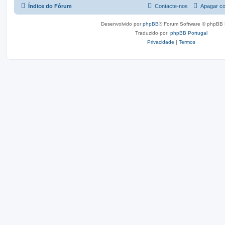
Índice do Fórum
Contacte-nos
Apagar co
Desenvolvido por
phpBB
® Forum Software © phpBB 
Traduzido por:
phpBB Portugal
Privacidade
|
Termos