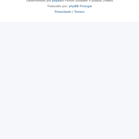
Desenvolvido por
phpBB
® Forum Software © phpBB Limited
Traduzido por:
phpBB Portugal
Privacidade
|
Termos