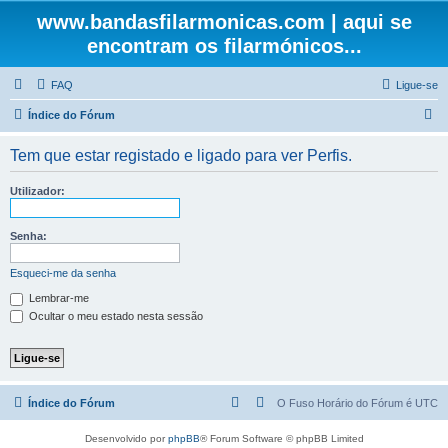
www.bandasfilarmonicas.com | aqui se
encontram os filarmónicos...
FAQ
Ligue-se
P
Índice do Fórum
e
Tem que estar registado e ligado para ver Perfis.
s
q
Utilizador:
u
i
Senha:
s
Esqueci-me da senha
a
Lembrar-me
r
Ocultar o meu estado nesta sessão
Índice do Fórum
O Fuso Horário do Fórum é
UTC
Desenvolvido por
phpBB
® Forum Software © phpBB Limited