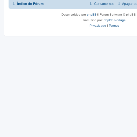
Índice do Fórum
Contacte-nos
Apagar co
Desenvolvido por
phpBB
® Forum Software © phpBB 
Traduzido por:
phpBB Portugal
Privacidade
|
Termos