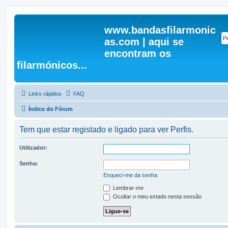
www.bandasfilarmonic
as.com | aqui se
encontram os
filarmónicos...
Links rápidos
FAQ
Índice do Fórum
Tem que estar registado e ligado para ver Perfis.
Utilizador:
Senha:
Esqueci-me da senha
Lembrar-me
Ocultar o meu estado nesta sessão