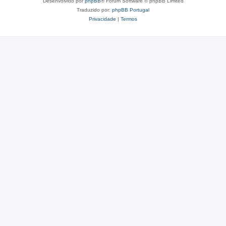
Desenvolvido por
phpBB
® Forum Software © phpBB Limited
Traduzido por:
phpBB Portugal
Privacidade
|
Termos