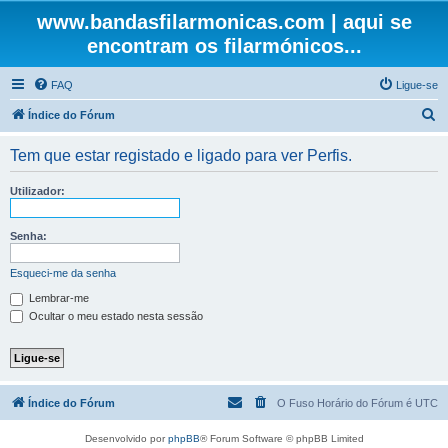
www.bandasfilarmonicas.com | aqui se
encontram os filarmónicos...
FAQ
Ligue-se
P
Índice do Fórum
e
Tem que estar registado e ligado para ver Perfis.
s
q
Utilizador:
u
i
Senha:
s
Esqueci-me da senha
a
Lembrar-me
r
Ocultar o meu estado nesta sessão
Índice do Fórum
O Fuso Horário do Fórum é
UTC
Desenvolvido por
phpBB
® Forum Software © phpBB Limited