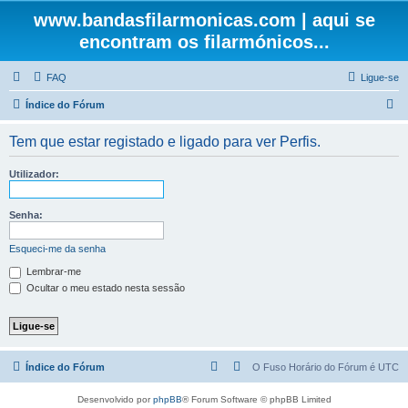
www.bandasfilarmonicas.com | aqui se
encontram os filarmónicos...
FAQ
Ligue-se
P
Índice do Fórum
e
Tem que estar registado e ligado para ver Perfis.
s
q
Utilizador:
u
i
Senha:
s
Esqueci-me da senha
a
Lembrar-me
r
Ocultar o meu estado nesta sessão
Índice do Fórum
O Fuso Horário do Fórum é
UTC
Desenvolvido por
phpBB
® Forum Software © phpBB Limited