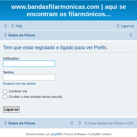
www.bandasfilarmonicas.com | aqui se
encontram os filarmónicos...
FAQ
Ligue-se
P
Índice do Fórum
e
Tem que estar registado e ligado para ver Perfis.
s
q
Utilizador:
u
i
Senha:
s
Esqueci-me da senha
a
Lembrar-me
r
Ocultar o meu estado nesta sessão
Índice do Fórum
O Fuso Horário do Fórum é
UTC
Desenvolvido por
phpBB
® Forum Software © phpBB Limited