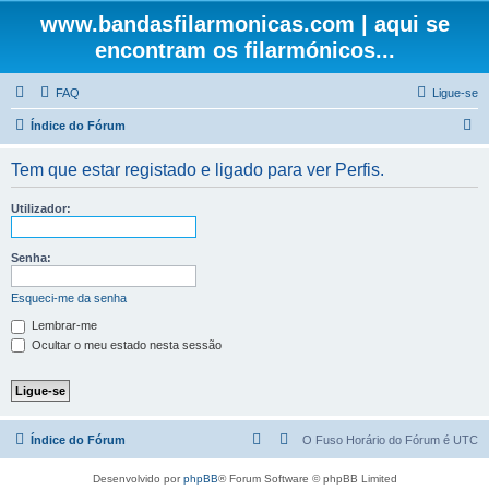
www.bandasfilarmonicas.com | aqui se
encontram os filarmónicos...
FAQ
Ligue-se
P
Índice do Fórum
e
Tem que estar registado e ligado para ver Perfis.
s
q
Utilizador:
u
i
Senha:
s
Esqueci-me da senha
a
Lembrar-me
r
Ocultar o meu estado nesta sessão
Índice do Fórum
O Fuso Horário do Fórum é
UTC
Desenvolvido por
phpBB
® Forum Software © phpBB Limited