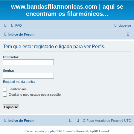
www.bandasfilarmonicas.com | aqui se
encontram os filarmónicos...
FAQ
Ligue-se
P
Índice do Fórum
e
Tem que estar registado e ligado para ver Perfis.
s
q
Utilizador:
u
i
Senha:
s
Esqueci-me da senha
a
Lembrar-me
r
Ocultar o meu estado nesta sessão
Índice do Fórum
O Fuso Horário do Fórum é
UTC
Desenvolvido por
phpBB
® Forum Software © phpBB Limited