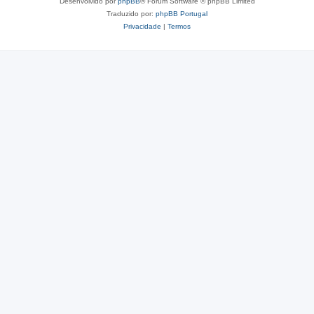
Desenvolvido por
phpBB
® Forum Software © phpBB Limited
Traduzido por:
phpBB Portugal
Privacidade
|
Termos