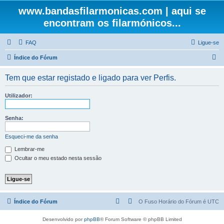
www.bandasfilarmonicas.com | aqui se
encontram os filarmónicos...
FAQ
Ligue-se
P
Índice do Fórum
e
Tem que estar registado e ligado para ver Perfis.
s
q
Utilizador:
u
i
Senha:
s
Esqueci-me da senha
a
Lembrar-me
r
Ocultar o meu estado nesta sessão
Índice do Fórum
O Fuso Horário do Fórum é
UTC
Desenvolvido por
phpBB
® Forum Software © phpBB Limited