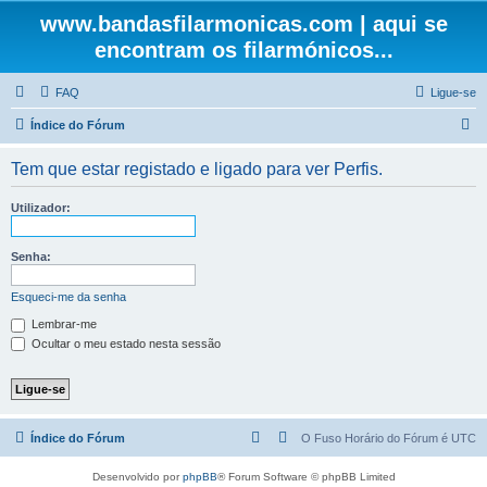
www.bandasfilarmonicas.com | aqui se
encontram os filarmónicos...
FAQ
Ligue-se
P
Índice do Fórum
e
Tem que estar registado e ligado para ver Perfis.
s
q
Utilizador:
u
i
Senha:
s
Esqueci-me da senha
a
Lembrar-me
r
Ocultar o meu estado nesta sessão
Índice do Fórum
O Fuso Horário do Fórum é
UTC
Desenvolvido por
phpBB
® Forum Software © phpBB Limited