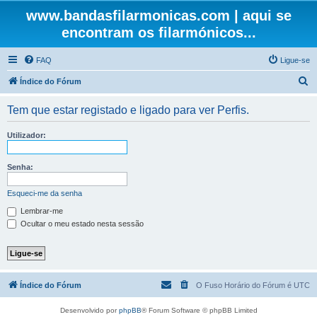
www.bandasfilarmonicas.com | aqui se
encontram os filarmónicos...
FAQ
Ligue-se
P
Índice do Fórum
e
Tem que estar registado e ligado para ver Perfis.
s
q
Utilizador:
u
i
Senha:
s
Esqueci-me da senha
a
Lembrar-me
r
Ocultar o meu estado nesta sessão
Índice do Fórum
O Fuso Horário do Fórum é
UTC
Desenvolvido por
phpBB
® Forum Software © phpBB Limited