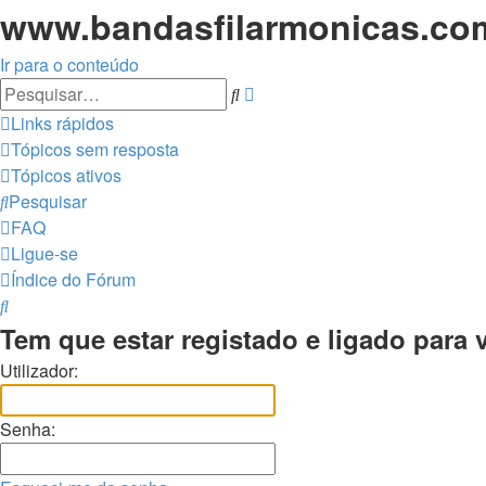
www.bandasfilarmonicas.com 
Ir para o conteúdo
Pesquisa
Pesquisar
avançada
Links rápidos
Tópicos sem resposta
Tópicos ativos
Pesquisar
FAQ
Ligue-se
Índice do Fórum
Pesquisar
Tem que estar registado e ligado para v
Utilizador:
Senha: