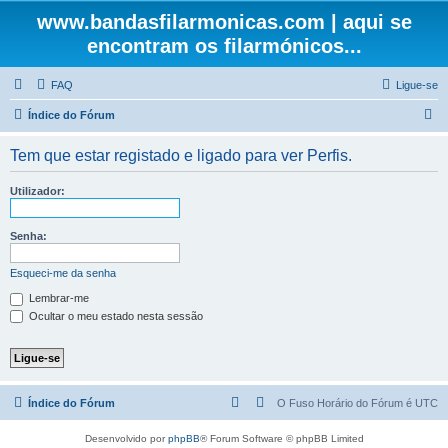
www.bandasfilarmonicas.com | aqui se
encontram os filarmónicos...
FAQ
Ligue-se
P
Índice do Fórum
e
Tem que estar registado e ligado para ver Perfis.
s
q
Utilizador:
u
i
Senha:
s
Esqueci-me da senha
a
Lembrar-me
r
Ocultar o meu estado nesta sessão
Índice do Fórum
O Fuso Horário do Fórum é
UTC
Desenvolvido por
phpBB
® Forum Software © phpBB Limited