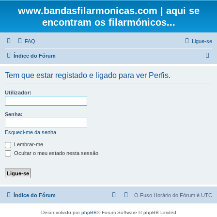
www.bandasfilarmonicas.com | aqui se
encontram os filarmónicos...
FAQ
Ligue-se
P
Índice do Fórum
e
Tem que estar registado e ligado para ver Perfis.
s
q
Utilizador:
u
i
Senha:
s
Esqueci-me da senha
a
Lembrar-me
r
Ocultar o meu estado nesta sessão
Índice do Fórum
O Fuso Horário do Fórum é
UTC
Desenvolvido por
phpBB
® Forum Software © phpBB Limited