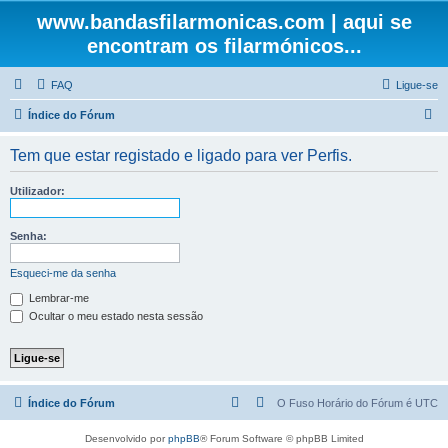
www.bandasfilarmonicas.com | aqui se
encontram os filarmónicos...
FAQ
Ligue-se
P
Índice do Fórum
e
Tem que estar registado e ligado para ver Perfis.
s
q
Utilizador:
u
i
Senha:
s
Esqueci-me da senha
a
Lembrar-me
r
Ocultar o meu estado nesta sessão
Índice do Fórum
O Fuso Horário do Fórum é
UTC
Desenvolvido por
phpBB
® Forum Software © phpBB Limited