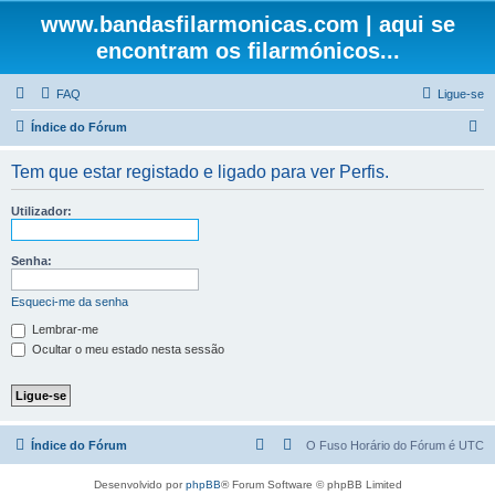
www.bandasfilarmonicas.com | aqui se
encontram os filarmónicos...
FAQ
Ligue-se
P
Índice do Fórum
e
Tem que estar registado e ligado para ver Perfis.
s
q
Utilizador:
u
i
Senha:
s
Esqueci-me da senha
a
Lembrar-me
r
Ocultar o meu estado nesta sessão
Índice do Fórum
O Fuso Horário do Fórum é
UTC
Desenvolvido por
phpBB
® Forum Software © phpBB Limited