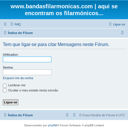
www.bandasfilarmonicas.com | aqui se
encontram os filarmónicos...
FAQ
Ligue-se
P
Índice do Fórum
e
Tem que ligar-se para citar Mensagens neste Fórum.
s
q
Utilizador:
u
i
Senha:
s
Esqueci-me da senha
a
Lembrar-me
r
Ocultar o meu estado nesta sessão
Índice do Fórum
O Fuso Horário do Fórum é
UTC
Desenvolvido por
phpBB
® Forum Software © phpBB Limited